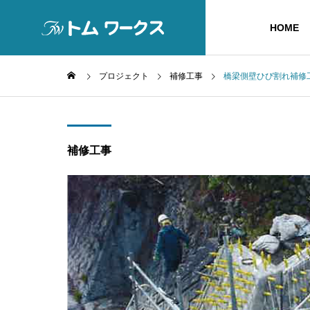
HOME
プロジェクト
補修工事
橋梁側壁ひび割れ補修
ごあいさつ
補修工事
SERVICE
COMPANY
事業内容
会社概要
提携会社
防水
防水工事業