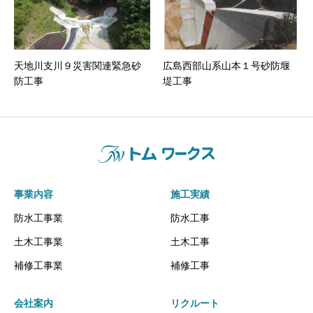
天地川支川９災害関連緊急砂
広島西部山系山本１号砂防堰
防工事
堤工事
事業内容
施工実績
防水工事業
防水工事
土木工事業
土木工事
補修工事業
補修工事
会社案内
リクルート